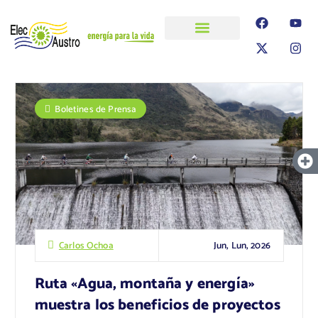
ELECAUSTRO
Transparencia
Información
Proyectos
Boletines de Prensa
Jun, Lun, 2026
Carlos Ochoa
Ruta «Agua, montaña y energía»
muestra los beneficios de proyectos