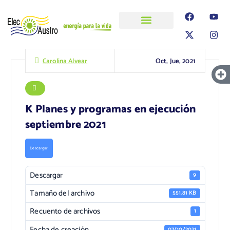
ELECAUSTRO
Transparencia
Información
Proyectos
Oct, Jue, 2021
Carolina Alvear
K Planes y programas en ejecución
septiembre 2021
Descargar
Descargar
9
Tamaño del archivo
551.81 KB
Recuento de archivos
1
Fecha de creación
07/10/2021