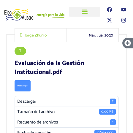
ELECAUSTRO
Transparencia
Información
Proyectos
Mar, Jue, 2020
Jorge Zhunio
Evaluación de la Gestión
Institucional.pdf
Descargar
Descargar
7
Tamaño del archivo
0.00 KB
Recuento de archivos
1
Fecha de creación
19/03/2020