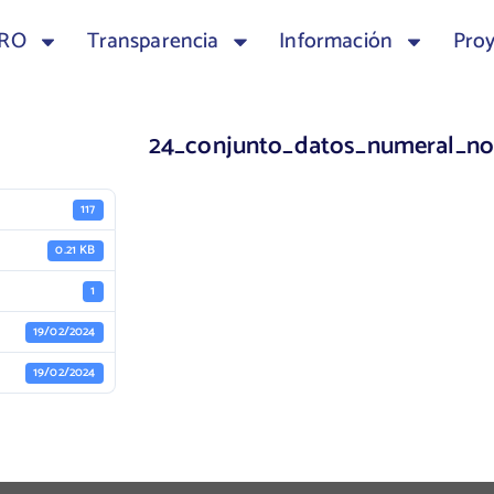
TRO
Transparencia
Información
Pro
24_conjunto_datos_numeral_n
117
0.21 KB
1
19/02/2024
19/02/2024