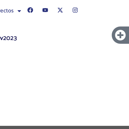
yectos
ov2023