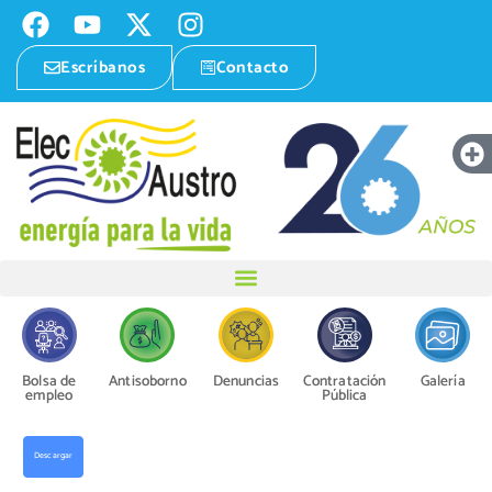
Escríbanos
Contacto
Bolsa de
Antisoborno
Denuncias
Contratación
Galería
empleo
Pública
Descargar