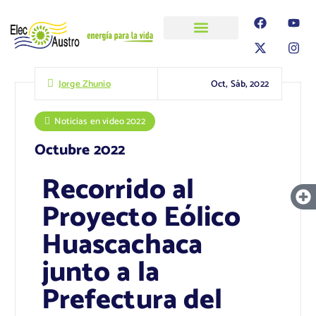
ELECAUSTRO
Transparencia
Información
Proyectos
Oct, Sáb, 2022
Jorge Zhunio
Noticias en video 2022
Octubre 2022
Recorrido al
Proyecto Eólico
Huascachaca
junto a la
Prefectura del