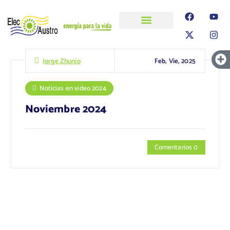
ELECAUSTRO
Transparencia
Información
Proyectos
Feb, Vie, 2025
Jorge Zhunio
Noticias en video 2024
Noviembre 2024
Comentarios 0