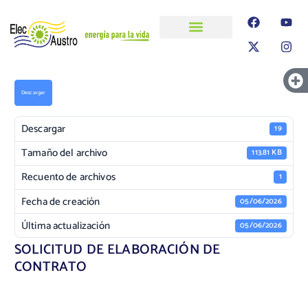
ELECAUSTRO
Transparencia
Información
Proyectos
Descargar
Descargar
19
Tamaño del archivo
113.81 KB
Recuento de archivos
1
Fecha de creación
05/06/2026
Última actualización
05/06/2026
SOLICITUD DE ELABORACIÓN DE
CONTRATO