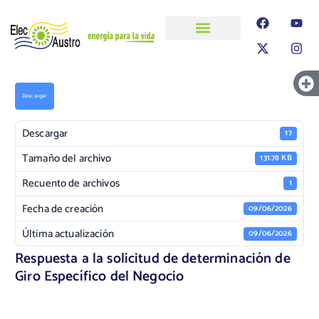
ELECAUSTRO
Transparencia
Información
Proyectos
Descargar
Descargar
17
Tamaño del archivo
131.78 KB
Recuento de archivos
1
Fecha de creación
09/06/2026
Última actualización
09/06/2026
Respuesta a la solicitud de determinación de
Giro Específico del Negocio