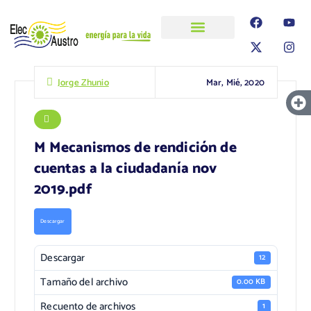
ELECAUSTRO
Transparencia
Información
Proyectos
Mar, Mié, 2020
Jorge Zhunio
M Mecanismos de rendición de
cuentas a la ciudadanía nov
2019.pdf
Descargar
Descargar
12
Tamaño del archivo
0.00 KB
Recuento de archivos
1