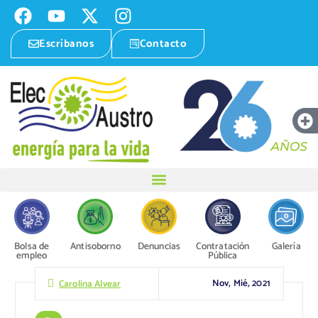
Escríbanos
Contacto
Bolsa de
Antisoborno
Denuncias
Contratación
Galería
empleo
Pública
Nov, Mié, 2021
Carolina Alvear