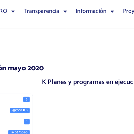
TRO
Transparencia
Información
Pro
ión mayo 2020
K Planes y programas en ejecu
5
497.08 KB
1
11/08/2020