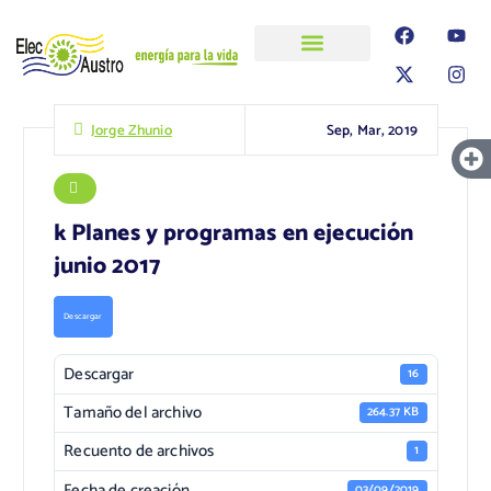
ELECAUSTRO
Transparencia
Información
Proyectos
Sep, Mar, 2019
Jorge Zhunio
k Planes y programas en ejecución
junio 2017
Descargar
Descargar
16
Tamaño del archivo
264.37 KB
Recuento de archivos
1
Fecha de creación
03/09/2019