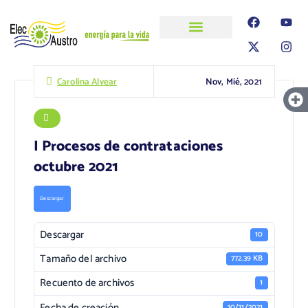
ELECAUSTRO
Transparencia
Información
Proyectos
Nov, Mié, 2021
Carolina Alvear
I Procesos de contrataciones
octubre 2021
Descargar
Descargar
10
Tamaño del archivo
772.39 KB
Recuento de archivos
1
Fecha de creación
10/11/2021