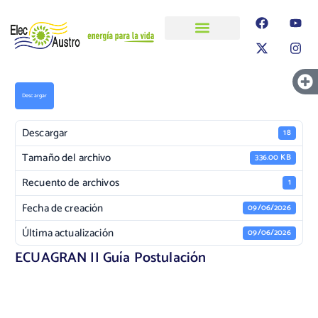
ELECAUSTRO
Transparencia
Información
Proyectos
Descargar
Descargar
18
Tamaño del archivo
336.00 KB
Recuento de archivos
1
Fecha de creación
09/06/2026
Última actualización
09/06/2026
ECUAGRAN II Guía Postulación