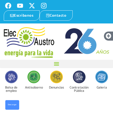
Escríbanos
Contacto
Bolsa de
Antisoborno
Denuncias
Contratación
Galería
empleo
Pública
Descargar