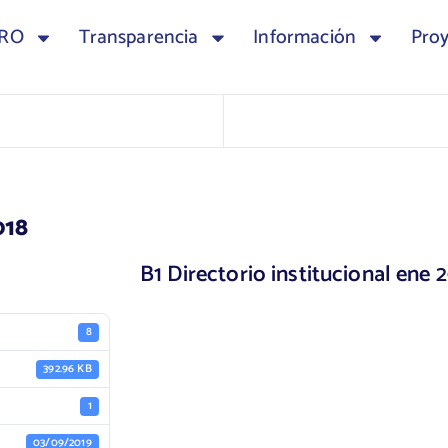
TRO
Transparencia
Información
Pro
018
B1 Directorio institucional ene 
8
392.96 KB
1
03/09/2019