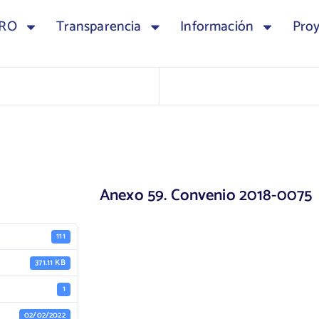
TRO
Transparencia
Información
Pro
Anexo 59. Convenio 2018-0075
111
371.11 KB
1
02/02/2022