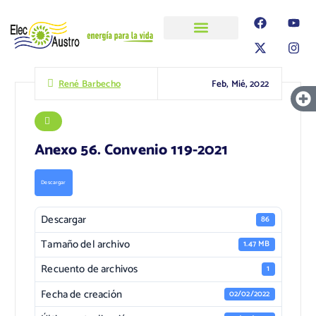
ELECAUSTRO
Transparencia
Información
Proyectos
Feb, Mié, 2022
René Barbecho
Anexo 56. Convenio 119-2021
Descargar
Descargar
86
Tamaño del archivo
1.47 MB
Recuento de archivos
1
Fecha de creación
02/02/2022