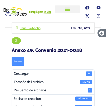
ELECAUSTRO
Transparencia
Información
Proyectos
Feb, Mié, 2022
René Barbecho
Anexo 49. Convenio 2021-0048
Descargar
Descargar
84
Tamaño del archivo
1.35 MB
Recuento de archivos
1
Fecha de creación
02/02/2022