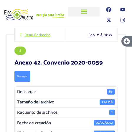
ELECAUSTRO
Transparencia
Información
Proyectos
Feb, Mié, 2022
René Barbecho
Anexo 42. Convenio 2020-0059
Descargar
Descargar
86
Tamaño del archivo
1.42 MB
Recuento de archivos
1
Fecha de creación
02/02/2022