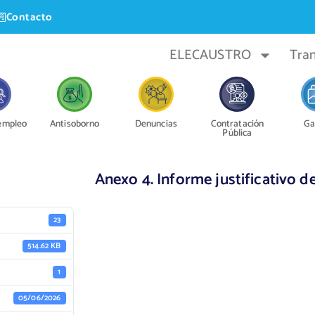
Contacto
ELECAUSTRO
Tra
 empleo
Antisoborno
Denuncias
Contratación
Ga
Pública
Anexo 4. Informe justificativo 
23
514.62 KB
1
05/06/2026