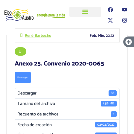
ELECAUSTRO
Transparencia
Información
Proyectos
Feb, Mié, 2022
René Barbecho
Anexo 25. Convenio 2020-0065
Descargar
Descargar
88
Tamaño del archivo
1.58 MB
Recuento de archivos
1
Fecha de creación
02/02/2022