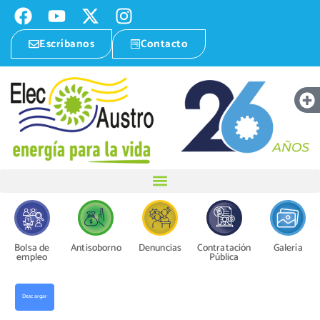
Escríbanos
Contacto
Bolsa de
Antisoborno
Denuncias
Contratación
Galería
empleo
Pública
Descargar