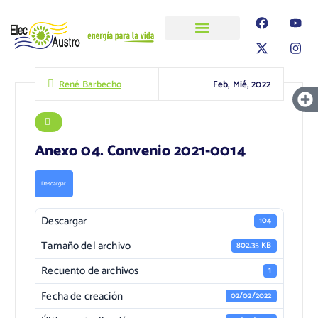
ELECAUSTRO
Transparencia
Información
Proyectos
Feb, Mié, 2022
René Barbecho
Anexo 04. Convenio 2021-0014
Descargar
Descargar
104
Tamaño del archivo
802.35 KB
Recuento de archivos
1
Fecha de creación
02/02/2022