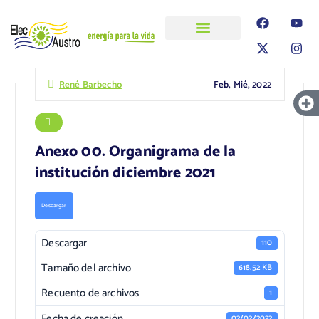
ELECAUSTRO
Transparencia
Información
Proyectos
Feb, Mié, 2022
René Barbecho
Anexo 00. Organigrama de la
institución diciembre 2021
Descargar
Descargar
110
Tamaño del archivo
618.52 KB
Recuento de archivos
1
Fecha de creación
02/02/2022