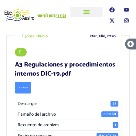
ELECAUSTRO
Transparencia
Información
Proyectos
Mar, Mié, 2020
Jorge Zhunio
A3 Regulaciones y procedimientos
internos DIC-19.pdf
Descargar
Descargar
52
Tamaño del archivo
0.00 KB
Recuento de archivos
1
Fecha de creación
18/03/2020