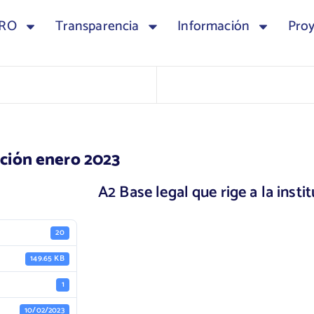
TRO
Transparencia
Información
Pro
tución enero 2023
A2 Base legal que rige a la inst
20
149.65 KB
1
10/02/2023