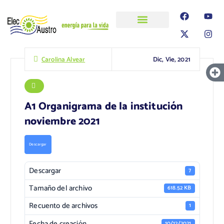
ELECAUSTRO
Transparencia
Información
Proyectos
Dic, Vie, 2021
Carolina Alvear
A1 Organigrama de la institución
noviembre 2021
Descargar
Descargar
7
Tamaño del archivo
618.52 KB
Recuento de archivos
1
Fecha de creación
10/12/2021