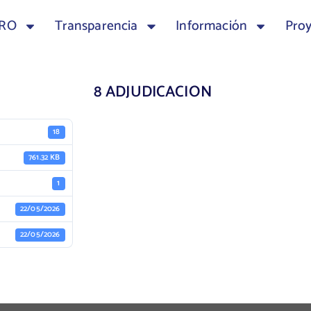
TRO
Transparencia
Información
Pro
8 ADJUDICACION
18
761.32 KB
1
22/05/2026
22/05/2026