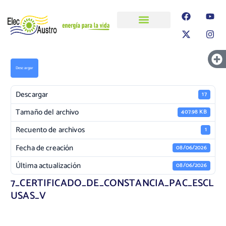
ELECAUSTRO
Transparencia
Información
Proyectos
Descargar
Descargar
17
Tamaño del archivo
407.98 KB
Recuento de archivos
1
Fecha de creación
08/06/2026
Última actualización
08/06/2026
7_CERTIFICADO_DE_CONSTANCIA_PAC_ESCL
USAS_V