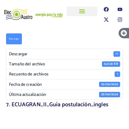
ELECAUSTRO
Transparencia
Información
Proyectos
Descargar
Descargar
11
Tamaño del archivo
647.26 KB
Recuento de archivos
1
Fecha de creación
29/06/2026
Última actualización
29/06/2026
7. ECUAGRAN_II_Guía postulación_ingles