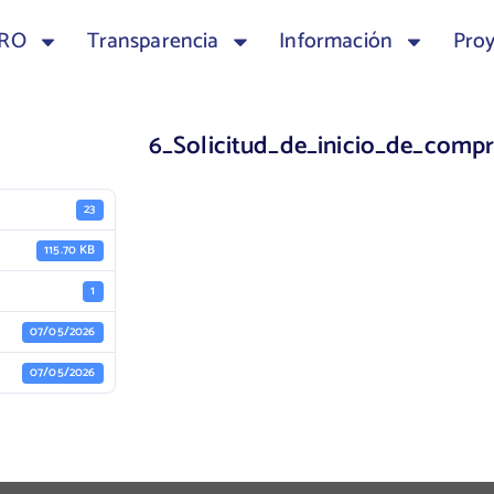
TRO
Transparencia
Información
Pro
6_Solicitud_de_inicio_de_comp
23
115.70 KB
1
07/05/2026
07/05/2026