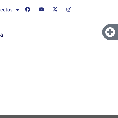
yectos
ra