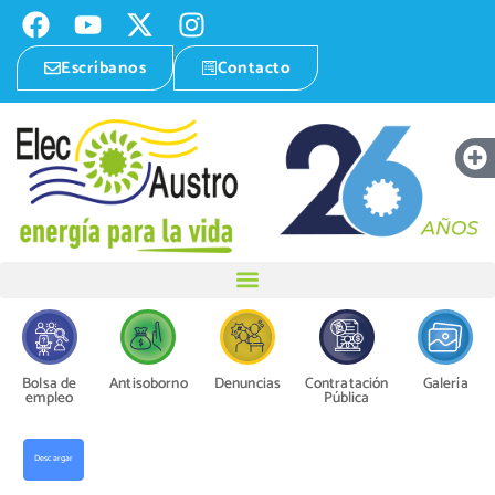
Escríbanos
Contacto
Bolsa de
Antisoborno
Denuncias
Contratación
Galería
empleo
Pública
Descargar