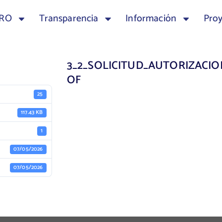
TRO
Transparencia
Información
Pro
3_2_SOLICITUD_AUTORIZACION
OF
25
117.43 KB
1
07/05/2026
07/05/2026