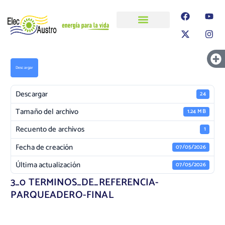
ELECAUSTRO
Transparencia
Información
Proyectos
Descargar
Descargar
24
Tamaño del archivo
1.24 MB
Recuento de archivos
1
Fecha de creación
07/05/2026
Última actualización
07/05/2026
3_0 TERMINOS_DE_REFERENCIA-
PARQUEADERO-FINAL