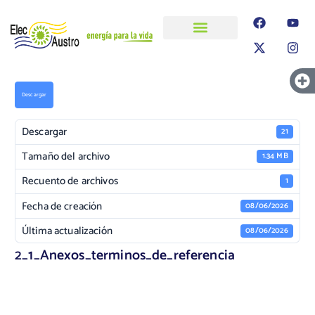
ELECAUSTRO
Transparencia
Información
Proyectos
Descargar
Descargar
21
Tamaño del archivo
1.34 MB
Recuento de archivos
1
Fecha de creación
08/06/2026
Última actualización
08/06/2026
2_1_Anexos_terminos_de_referencia