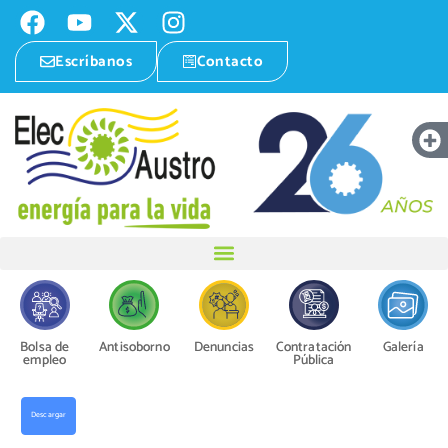
Escríbanos
Contacto
Bolsa de
Antisoborno
Denuncias
Contratación
Galería
empleo
Pública
Descargar