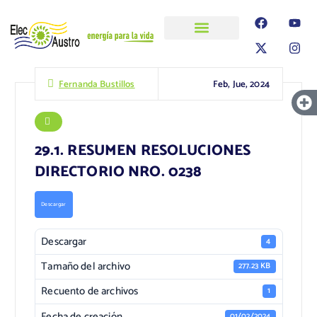
ELECAUSTRO
Transparencia
Información
Proyectos
Feb, Jue, 2024
Fernanda Bustillos
29.1. RESUMEN RESOLUCIONES
DIRECTORIO NRO. 0238
Descargar
Descargar
4
Tamaño del archivo
277.23 KB
Recuento de archivos
1
Fecha de creación
01/02/2024