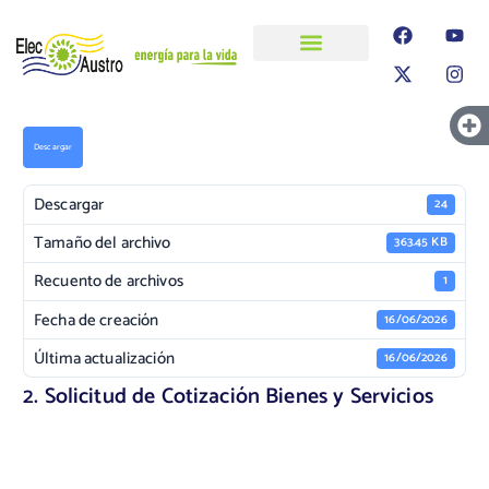
ELECAUSTRO
Transparencia
Información
Proyectos
Descargar
Descargar
24
Tamaño del archivo
363.45 KB
Recuento de archivos
1
Fecha de creación
16/06/2026
Última actualización
16/06/2026
2. Solicitud de Cotización Bienes y Servicios