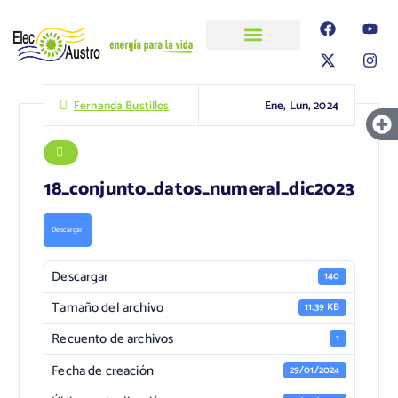
ELECAUSTRO
Transparencia
Información
Proyectos
Ene, Lun, 2024
Fernanda Bustillos
18_conjunto_datos_numeral_dic2023
Descargar
Descargar
140
Tamaño del archivo
11.39 KB
Recuento de archivos
1
Fecha de creación
29/01/2024