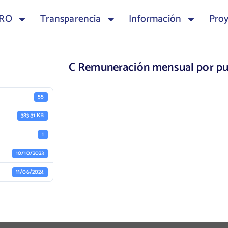
TRO
Transparencia
Información
Pro
C Remuneración mensual por pu
55
383.31 KB
1
10/10/2023
11/06/2024