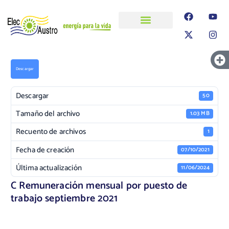
ELECAUSTRO
Transparencia
Información
Proyectos
Descargar
Descargar
50
Tamaño del archivo
1.03 MB
Recuento de archivos
1
Fecha de creación
07/10/2021
Última actualización
11/06/2024
C Remuneración mensual por puesto de
trabajo septiembre 2021