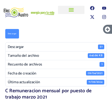
ELECAUSTRO
Transparencia
Información
Proyectos
Descargar
Descargar
51
Tamaño del archivo
640.86 KB
Recuento de archivos
1
Fecha de creación
09/04/2021
Última actualización
11/06/2024
C Remuneracion mensual por puesto de
trabajo marzo 2021