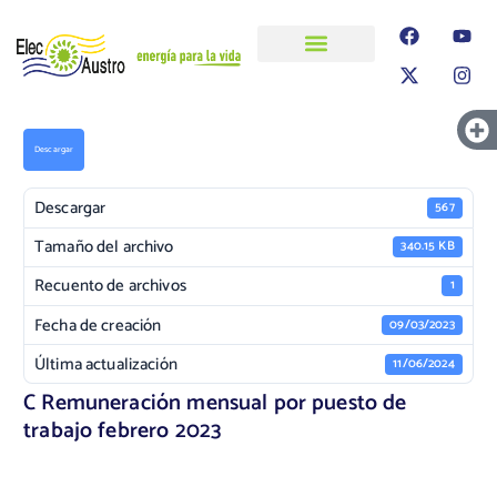
ELECAUSTRO
Transparencia
Información
Proyectos
Descargar
Descargar
567
Tamaño del archivo
340.15 KB
Recuento de archivos
1
Fecha de creación
09/03/2023
Última actualización
11/06/2024
C Remuneración mensual por puesto de
trabajo febrero 2023