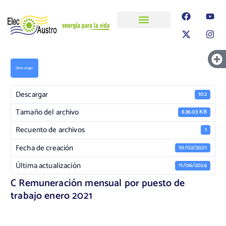
ELECAUSTRO
Transparencia
Información
Proyectos
Descargar
Descargar
102
Tamaño del archivo
636.03 KB
Recuento de archivos
1
Fecha de creación
10/02/2021
Última actualización
11/06/2024
C Remuneración mensual por puesto de
trabajo enero 2021