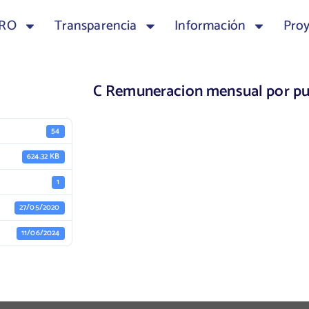
TRO
Transparencia
Información
Pro
C Remuneracion mensual por pu
54
624.32 KB
1
27/05/2020
11/06/2024