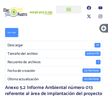
ELECAUSTRO
Transparencia
Información
Proyectos
Descargar
Descargar
19
Tamaño del archivo
568.42 KB
Recuento de archivos
1
Fecha de creación
05/06/2026
Última actualización
05/06/2026
Anexo 5.2 Informe Ambiental número 013
referente al área de implantación del proyecto