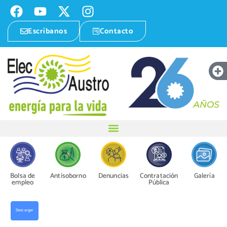
Escríbanos
Contacto
Bolsa de
Antisoborno
Denuncias
Contratación
Galería
empleo
Pública
Descargar