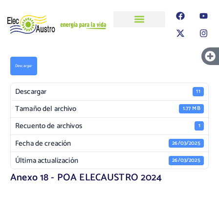
ELECAUSTRO
Transparencia
Información
Proyectos
Descargar
Descargar
11
Tamaño del archivo
1.77 MB
Recuento de archivos
1
Fecha de creación
26/03/2025
Última actualización
26/03/2025
Anexo 18 - POA ELECAUSTRO 2024